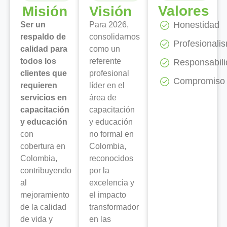
Valores
Misión
Visión
Honestidad
Ser un
Para 2026,
respaldo de
consolidarnos
Profesionali
calidad para
como un
todos los
referente
Responsabil
clientes que
profesional
Compromiso
requieren
líder en el
servicios en
área de
capacitación
capacitación
y educación
y educación
con
no formal en
cobertura en
Colombia,
Colombia,
reconocidos
contribuyendo
por la
al
excelencia y
mejoramiento
el impacto
de la calidad
transformador
de vida y
en las